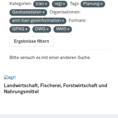
Kategorien:
tran
regi
Tags:
Planung
Geobasisdaten
Organisationen:
amt-fuer-geoinformation
Formate:
GPKG
DWG
WMS
Ergebnisse filtern
Bitte versuch es mit einer anderen Suche.
Landwirtschaft, Fischerei, Forstwirtschaft und
Nahrungsmittel