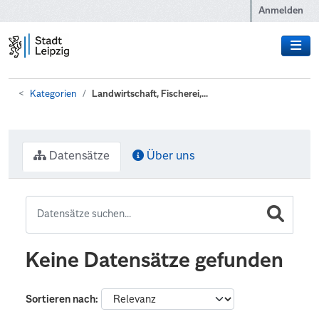
Zum Hauptinhalt wechseln
Anmelden
Kategorien
Landwirtschaft, Fischerei,...
Datensätze
Über uns
Keine Datensätze gefunden
Sortieren nach