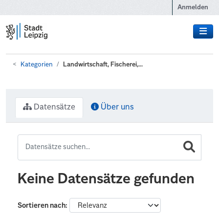
Zum Hauptinhalt wechseln
Anmelden
Kategorien
Landwirtschaft, Fischerei,...
Datensätze
Über uns
Keine Datensätze gefunden
Sortieren nach