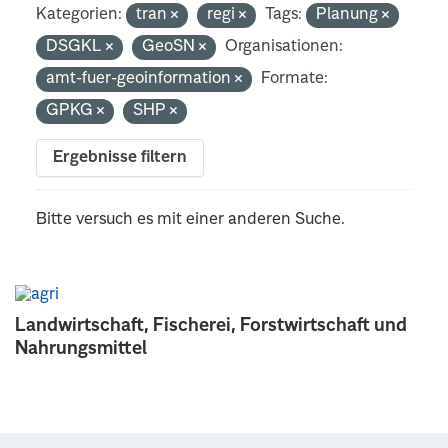
Kategorien:
tran
regi
Tags:
Planung
DSGKL
GeoSN
Organisationen:
amt-fuer-geoinformation
Formate:
GPKG
SHP
Ergebnisse filtern
Bitte versuch es mit einer anderen Suche.
Landwirtschaft, Fischerei, Forstwirtschaft und
Nahrungsmittel