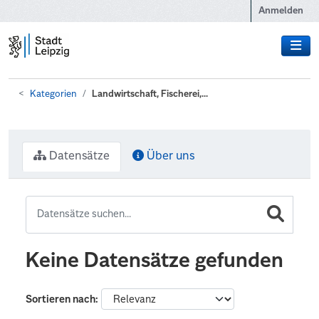
Zum Hauptinhalt wechseln
Anmelden
Kategorien
Landwirtschaft, Fischerei,...
Datensätze
Über uns
Keine Datensätze gefunden
Sortieren nach