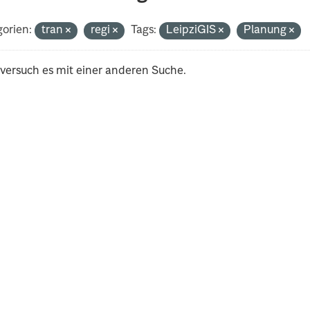
orien:
tran
regi
Tags:
LeipziGIS
Planung
 versuch es mit einer anderen Suche.