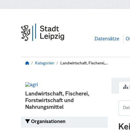
Zum Hauptinhalt wechseln
Datensätze
O
Kategorien
Landwirtschaft, Fischerei,...
Landwirtschaft, Fischerei,
Forstwirtschaft und
Nahrungsmittel
Organisationen
Ke