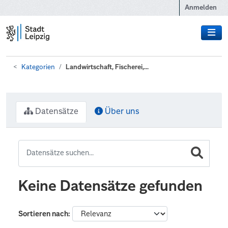
Zum Hauptinhalt wechseln
Anmelden
Kategorien
Landwirtschaft, Fischerei,...
Datensätze
Über uns
Keine Datensätze gefunden
Sortieren nach