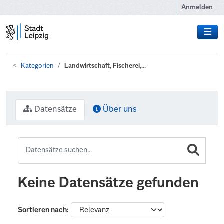
Zum Hauptinhalt wechseln
Anmelden
Kategorien
Landwirtschaft, Fischerei,...
Datensätze
Über uns
Keine Datensätze gefunden
Sortieren nach