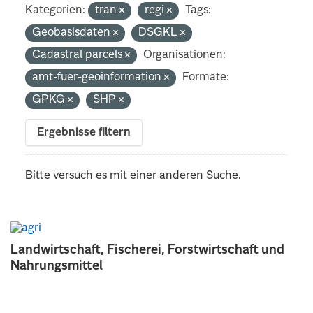
Kategorien:
tran
regi
Tags:
Geobasisdaten
DSGKL
Cadastral parcels
Organisationen:
amt-fuer-geoinformation
Formate:
GPKG
SHP
Ergebnisse filtern
Bitte versuch es mit einer anderen Suche.
Landwirtschaft, Fischerei, Forstwirtschaft und
Nahrungsmittel