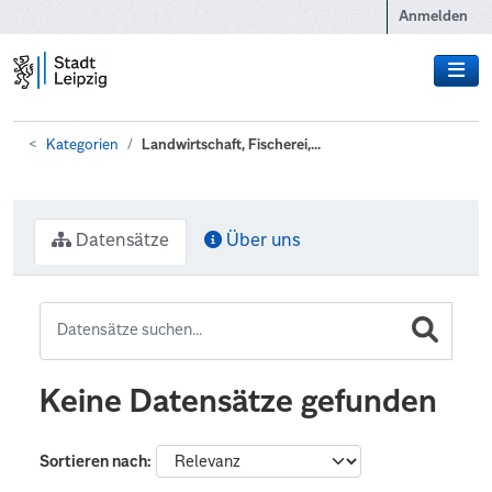
Zum Hauptinhalt wechseln
Anmelden
Kategorien
Landwirtschaft, Fischerei,...
Datensätze
Über uns
Keine Datensätze gefunden
Sortieren nach