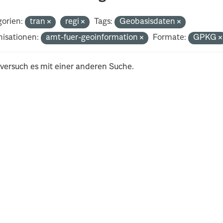
orien:
tran
regi
Tags:
Geobasisdaten
isationen:
amt-fuer-geoinformation
Formate:
GPKG
 versuch es mit einer anderen Suche.