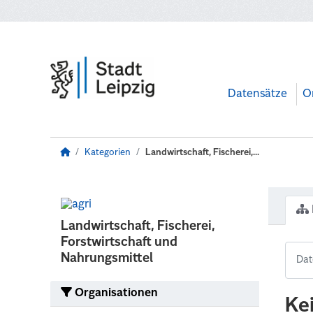
Zum Hauptinhalt wechseln
Datensätze
O
Kategorien
Landwirtschaft, Fischerei,...
Landwirtschaft, Fischerei,
Forstwirtschaft und
Nahrungsmittel
Organisationen
Ke