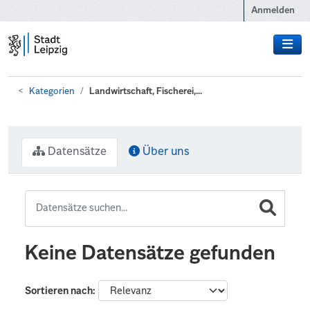
Zum Hauptinhalt wechseln
Anmelden
Kategorien
Landwirtschaft, Fischerei,...
Datensätze
Über uns
Keine Datensätze gefunden
Sortieren nach