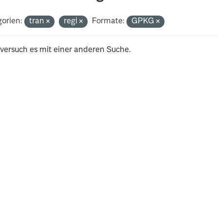
orien:
tran
regi
Formate:
GPKG
 versuch es mit einer anderen Suche.