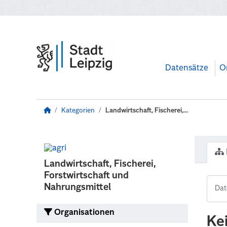
Zum Hauptinhalt wechseln
Datensätze
O
Kategorien
Landwirtschaft, Fischerei,...
Landwirtschaft, Fischerei,
Forstwirtschaft und
Nahrungsmittel
Organisationen
Ke