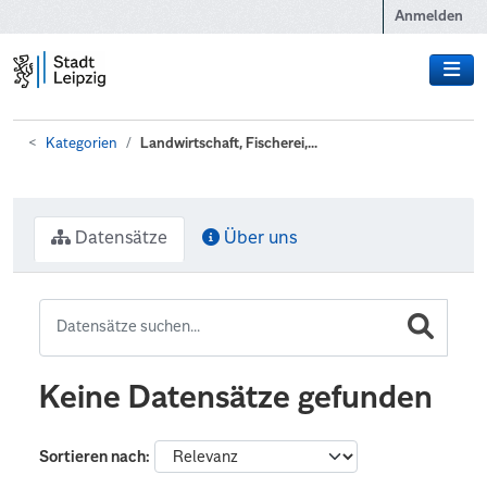
Zum Hauptinhalt wechseln
Anmelden
Kategorien
Landwirtschaft, Fischerei,...
Datensätze
Über uns
Keine Datensätze gefunden
Sortieren nach