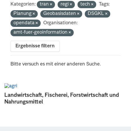
Kategorien:
tran
regi
tech
Tags:
Planung
Geobasisdaten
DSGKL
opendata
Organisationen:
amt-fuer-geoinformation
Ergebnisse filtern
Bitte versuch es mit einer anderen Suche.
Landwirtschaft, Fischerei, Forstwirtschaft und
Nahrungsmittel