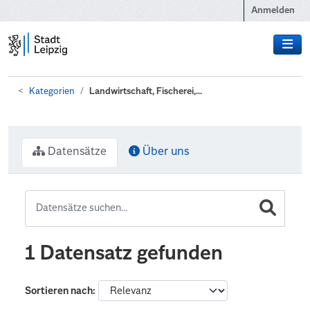
Zum Hauptinhalt wechseln
Anmelden
Kategorien
Landwirtschaft, Fischerei,...
Datensätze
Über uns
1 Datensatz gefunden
Sortieren nach