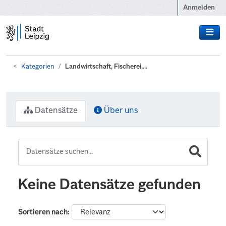
Zum Hauptinhalt wechseln
Anmelden
Kategorien
Landwirtschaft, Fischerei,...
Datensätze
Über uns
Keine Datensätze gefunden
Sortieren nach