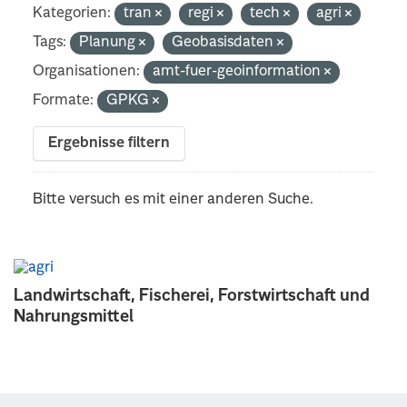
Kategorien:
tran
regi
tech
agri
Tags:
Planung
Geobasisdaten
Organisationen:
amt-fuer-geoinformation
Formate:
GPKG
Ergebnisse filtern
Bitte versuch es mit einer anderen Suche.
Landwirtschaft, Fischerei, Forstwirtschaft und
Nahrungsmittel