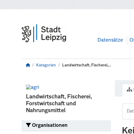
Zum Hauptinhalt wechseln
Datensätze
O
Kategorien
Landwirtschaft, Fischerei,...
Landwirtschaft, Fischerei,
Forstwirtschaft und
Nahrungsmittel
Organisationen
Ke