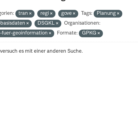
orien:
tran
regi
gove
Tags:
Planung
basisdaten
DSGKL
Organisationen:
-fuer-geoinformation
Formate:
GPKG
 versuch es mit einer anderen Suche.