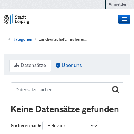
Zum Hauptinhalt wechseln
Anmelden
Kategorien
Landwirtschaft, Fischerei,...
Datensätze
Über uns
Keine Datensätze gefunden
Sortieren nach