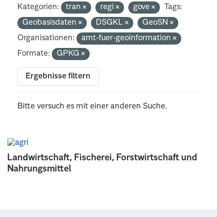
Kategorien:
tran
regi
gove
Tags:
Geobasisdaten
DSGKL
GeoSN
Organisationen:
amt-fuer-geoinformation
Formate:
GPKG
Ergebnisse filtern
Bitte versuch es mit einer anderen Suche.
Landwirtschaft, Fischerei, Forstwirtschaft und
Nahrungsmittel