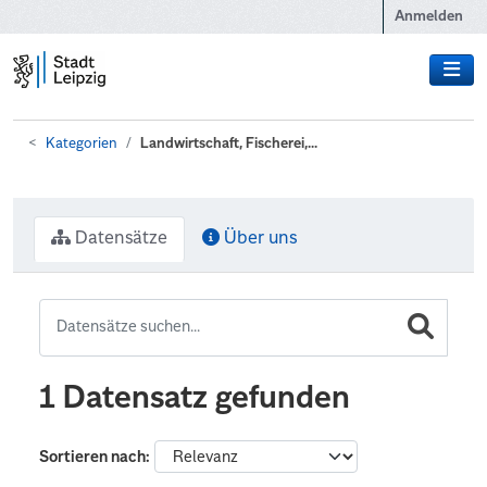
Zum Hauptinhalt wechseln
Anmelden
Kategorien
Landwirtschaft, Fischerei,...
Datensätze
Über uns
1 Datensatz gefunden
Sortieren nach