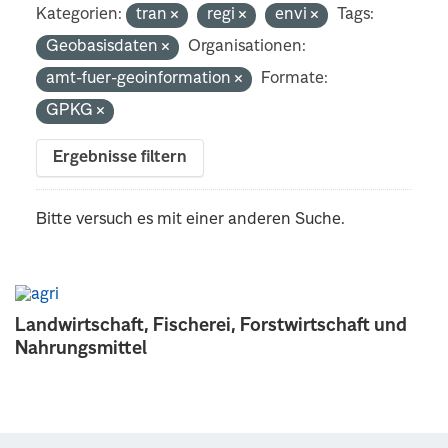
Kategorien:
tran
regi
envi
Tags:
Geobasisdaten
Organisationen:
amt-fuer-geoinformation
Formate:
GPKG
Ergebnisse filtern
Bitte versuch es mit einer anderen Suche.
Landwirtschaft, Fischerei, Forstwirtschaft und
Nahrungsmittel