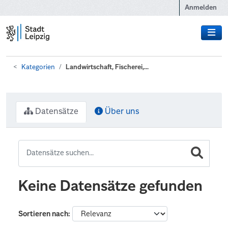
Zum Hauptinhalt wechseln
Anmelden
Kategorien
Landwirtschaft, Fischerei,...
Datensätze
Über uns
Keine Datensätze gefunden
Sortieren nach