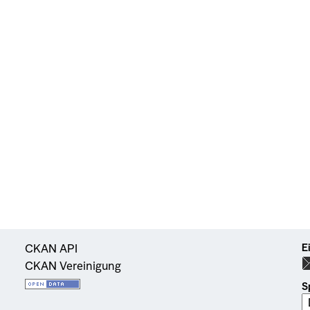
E
CKAN API
CKAN Vereinigung
S