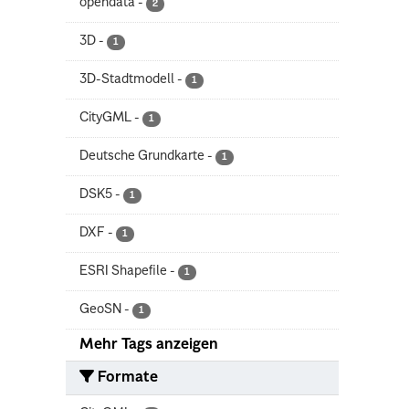
opendata
-
2
3D
-
1
3D-Stadtmodell
-
1
CityGML
-
1
Deutsche Grundkarte
-
1
DSK5
-
1
DXF
-
1
ESRI Shapefile
-
1
GeoSN
-
1
Mehr Tags anzeigen
Formate