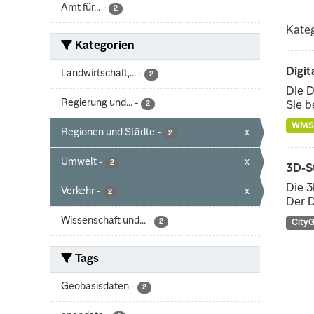
Amt für...
-
2
Kateg
Kategorien
Digit
Landwirtschaft,...
-
2
Die D
Regierung und...
-
2
Sie b
WMS
Regionen und Städte
-
x
2
Umwelt
-
x
2
3D-S
Die 3
Verkehr
-
x
2
Der D
Wissenschaft und...
-
2
City
Tags
Geobasisdaten
-
2