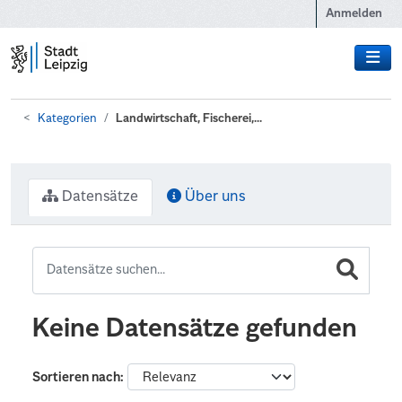
Zum Hauptinhalt wechseln
Anmelden
Kategorien
Landwirtschaft, Fischerei,...
Datensätze
Über uns
Keine Datensätze gefunden
Sortieren nach