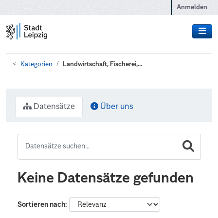
Zum Hauptinhalt wechseln
Anmelden
Kategorien
Landwirtschaft, Fischerei,...
Datensätze
Über uns
Keine Datensätze gefunden
Sortieren nach