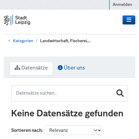
Zum Hauptinhalt wechseln
Anmelden
Kategorien
Landwirtschaft, Fischerei,...
Datensätze
Über uns
Keine Datensätze gefunden
Sortieren nach