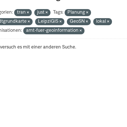
orien:
tran
just
Tags:
Planung
dtgrundkarte
LeipziGIS
GeoSN
lokal
isationen:
amt-fuer-geoinformation
 versuch es mit einer anderen Suche.