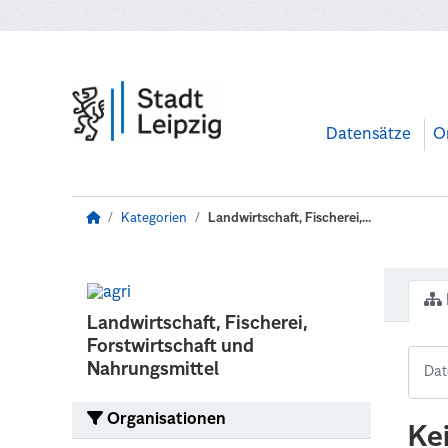
Zum Hauptinhalt wechseln
Datensätze
O
Kategorien
Landwirtschaft, Fischerei,...
Landwirtschaft, Fischerei,
Forstwirtschaft und
Nahrungsmittel
Organisationen
Ke