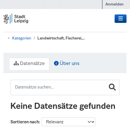
Zum Hauptinhalt wechseln
Anmelden
Kategorien
Landwirtschaft, Fischerei,...
Datensätze
Über uns
Keine Datensätze gefunden
Sortieren nach