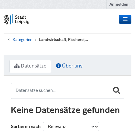
Zum Hauptinhalt wechseln
Anmelden
Kategorien
Landwirtschaft, Fischerei,...
Datensätze
Über uns
Keine Datensätze gefunden
Sortieren nach