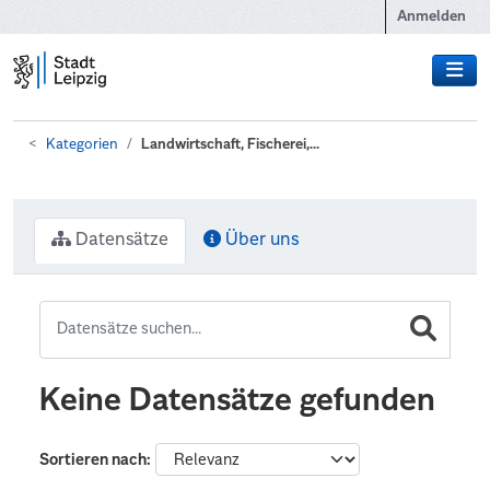
Zum Hauptinhalt wechseln
Anmelden
Kategorien
Landwirtschaft, Fischerei,...
Datensätze
Über uns
Keine Datensätze gefunden
Sortieren nach