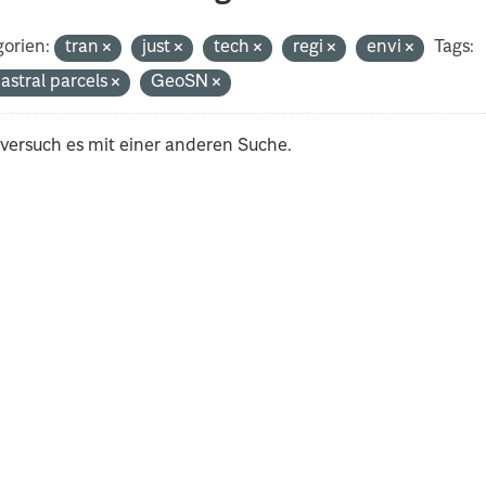
orien:
tran
just
tech
regi
envi
Tags:
astral parcels
GeoSN
 versuch es mit einer anderen Suche.