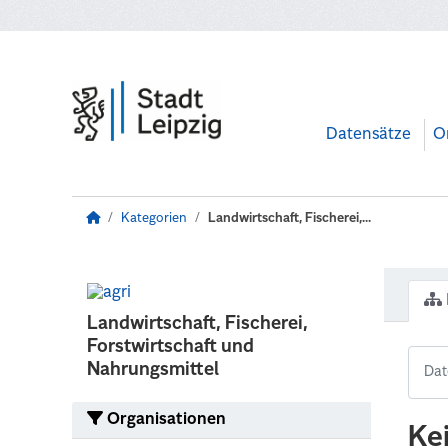
Zum Hauptinhalt wechseln
Datensätze
O
Kategorien
Landwirtschaft, Fischerei,...
Landwirtschaft, Fischerei,
Forstwirtschaft und
Nahrungsmittel
Organisationen
Ke