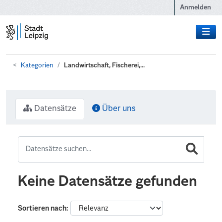
Zum Hauptinhalt wechseln
Anmelden
Kategorien
Landwirtschaft, Fischerei,...
Datensätze
Über uns
Keine Datensätze gefunden
Sortieren nach