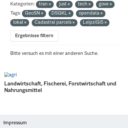
Kategorien:
tran
just
tech
gove
Tags:
GeoSN
DSGKL
opendata
lokal
Cadastral parcels
LeipziGIS
Ergebnisse filtern
Bitte versuch es mit einer anderen Suche.
Landwirtschaft, Fischerei, Forstwirtschaft und
Nahrungsmittel
Impressum