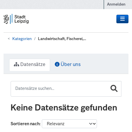
Zum Hauptinhalt wechseln
Anmelden
Kategorien
Landwirtschaft, Fischerei,...
Datensätze
Über uns
Keine Datensätze gefunden
Sortieren nach