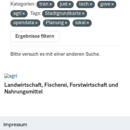
Kategorien:
tran
just
tech
gove
agri
Tags:
Stadtgrundkarte
opendata
Planung
lokal
Ergebnisse filtern
Bitte versuch es mit einer anderen Suche.
Landwirtschaft, Fischerei, Forstwirtschaft und
Nahrungsmittel
Impressum