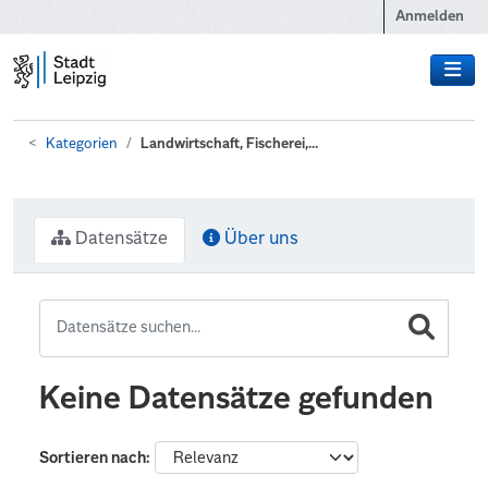
Zum Hauptinhalt wechseln
Anmelden
Kategorien
Landwirtschaft, Fischerei,...
Datensätze
Über uns
Keine Datensätze gefunden
Sortieren nach