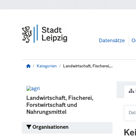
Zum Hauptinhalt wechseln
Datensätze
O
Kategorien
Landwirtschaft, Fischerei,...
Landwirtschaft, Fischerei,
Forstwirtschaft und
Nahrungsmittel
Organisationen
Ke