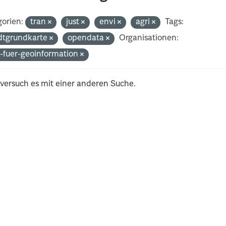
orien:
tran
just
envi
agri
Tags:
dtgrundkarte
opendata
Organisationen:
-fuer-geoinformation
 versuch es mit einer anderen Suche.