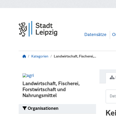
Zum Hauptinhalt wechseln
Datensätze
O
Kategorien
Landwirtschaft, Fischerei,...
Landwirtschaft, Fischerei,
Forstwirtschaft und
Nahrungsmittel
Organisationen
Ke