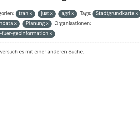
orien:
tran
just
agri
Tags:
Stadtgrundkarte
ndata
Planung
Organisationen:
-fuer-geoinformation
 versuch es mit einer anderen Suche.