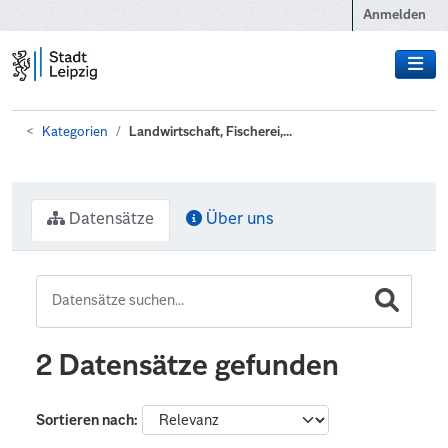
Zum Hauptinhalt wechseln
Anmelden
Kategorien
Landwirtschaft, Fischerei,...
Datensätze
Über uns
2 Datensätze gefunden
Sortieren nach