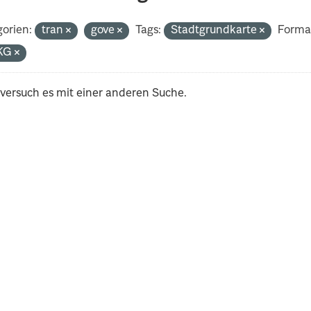
orien:
tran
gove
Tags:
Stadtgrundkarte
Forma
KG
 versuch es mit einer anderen Suche.