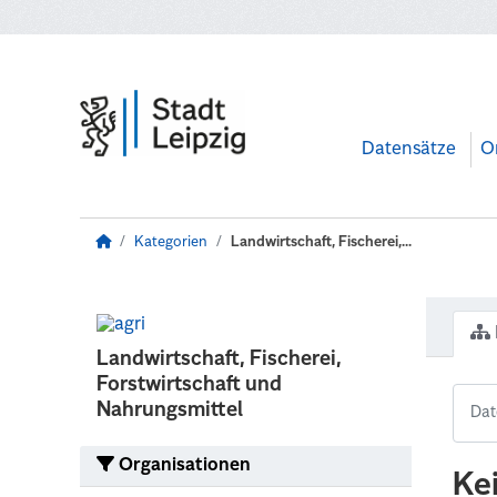
Zum Hauptinhalt wechseln
Datensätze
O
Kategorien
Landwirtschaft, Fischerei,...
Landwirtschaft, Fischerei,
Forstwirtschaft und
Nahrungsmittel
Organisationen
Ke