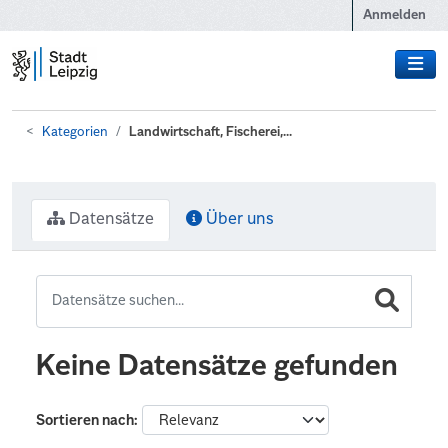
Zum Hauptinhalt wechseln
Anmelden
Kategorien
Landwirtschaft, Fischerei,...
Datensätze
Über uns
Keine Datensätze gefunden
Sortieren nach