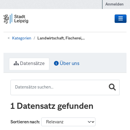
Zum Hauptinhalt wechseln
Anmelden
Kategorien
Landwirtschaft, Fischerei,...
Datensätze
Über uns
1 Datensatz gefunden
Sortieren nach