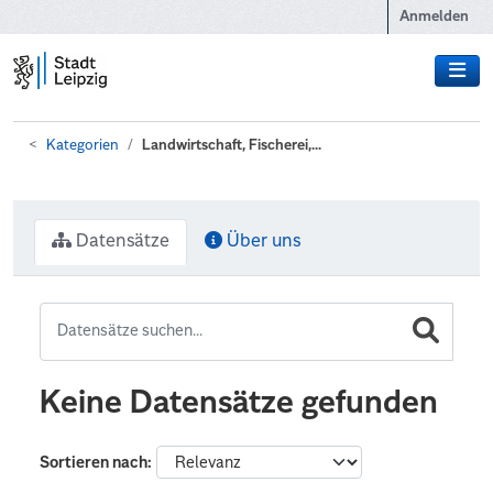
Zum Hauptinhalt wechseln
Anmelden
Kategorien
Landwirtschaft, Fischerei,...
Datensätze
Über uns
Keine Datensätze gefunden
Sortieren nach