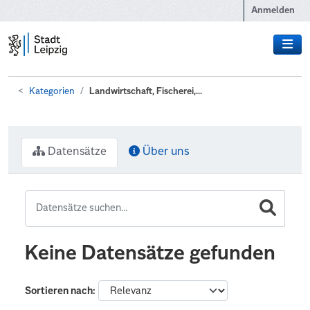
Zum Hauptinhalt wechseln
Anmelden
Kategorien
Landwirtschaft, Fischerei,...
Datensätze
Über uns
Keine Datensätze gefunden
Sortieren nach