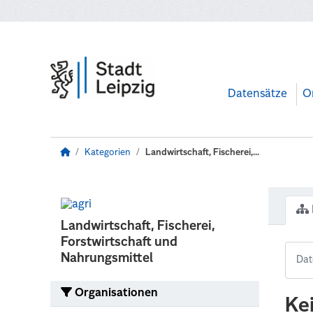
Zum Hauptinhalt wechseln
Datensätze
O
Kategorien
Landwirtschaft, Fischerei,...
Landwirtschaft, Fischerei,
Forstwirtschaft und
Nahrungsmittel
Organisationen
Ke