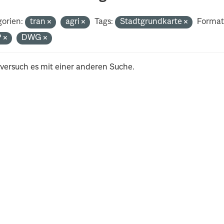
orien:
tran
agri
Tags:
Stadtgrundkarte
Format
P
DWG
 versuch es mit einer anderen Suche.