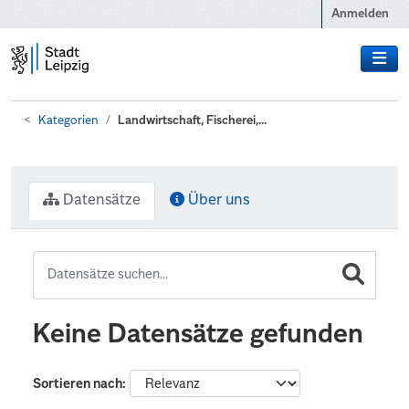
Zum Hauptinhalt wechseln
Anmelden
Kategorien
Landwirtschaft, Fischerei,...
Datensätze
Über uns
Keine Datensätze gefunden
Sortieren nach