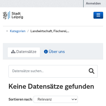
Zum Hauptinhalt wechseln
Anmelden
Kategorien
Landwirtschaft, Fischerei,...
Datensätze
Über uns
Keine Datensätze gefunden
Sortieren nach