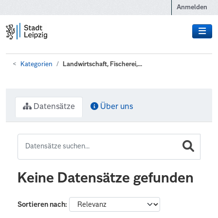
Zum Hauptinhalt wechseln
Anmelden
Kategorien
Landwirtschaft, Fischerei,...
Datensätze
Über uns
Keine Datensätze gefunden
Sortieren nach