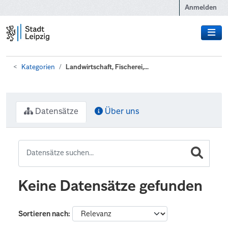
Zum Hauptinhalt wechseln
Anmelden
Kategorien
Landwirtschaft, Fischerei,...
Datensätze
Über uns
Keine Datensätze gefunden
Sortieren nach