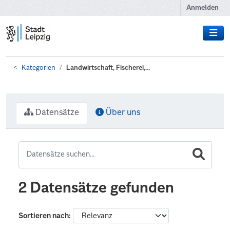
Zum Hauptinhalt wechseln
Anmelden
Kategorien
Landwirtschaft, Fischerei,...
Datensätze
Über uns
2 Datensätze gefunden
Sortieren nach