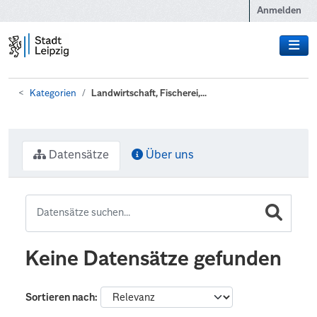
Zum Hauptinhalt wechseln
Anmelden
Kategorien
Landwirtschaft, Fischerei,...
Datensätze
Über uns
Keine Datensätze gefunden
Sortieren nach