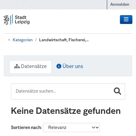
Zum Hauptinhalt wechseln
Anmelden
Kategorien
Landwirtschaft, Fischerei,...
Datensätze
Über uns
Keine Datensätze gefunden
Sortieren nach