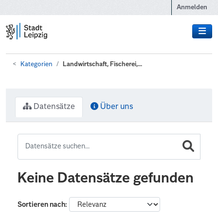
Zum Hauptinhalt wechseln
Anmelden
Kategorien
Landwirtschaft, Fischerei,...
Datensätze
Über uns
Keine Datensätze gefunden
Sortieren nach