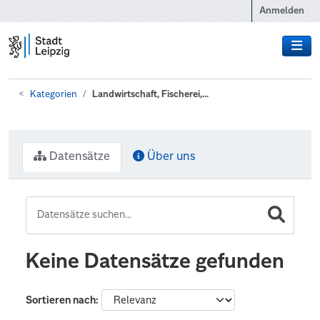
Zum Hauptinhalt wechseln
Anmelden
Kategorien
Landwirtschaft, Fischerei,...
Datensätze
Über uns
Keine Datensätze gefunden
Sortieren nach