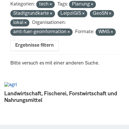
Kategorien:
tech
Tags:
Planung
Stadtgrundkarte
LeipziGIS
GeoSN
lokal
Organisationen:
amt-fuer-geoinformation
Formate:
WMS
Ergebnisse filtern
Bitte versuch es mit einer anderen Suche.
Landwirtschaft, Fischerei, Forstwirtschaft und
Nahrungsmittel