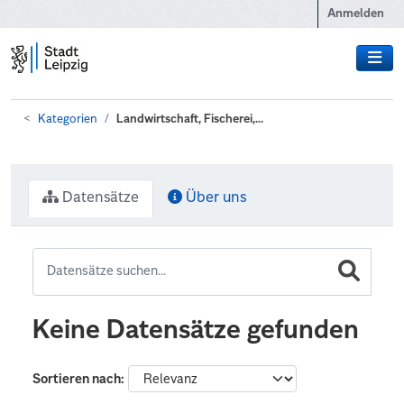
Zum Hauptinhalt wechseln
Anmelden
Kategorien
Landwirtschaft, Fischerei,...
Datensätze
Über uns
Keine Datensätze gefunden
Sortieren nach