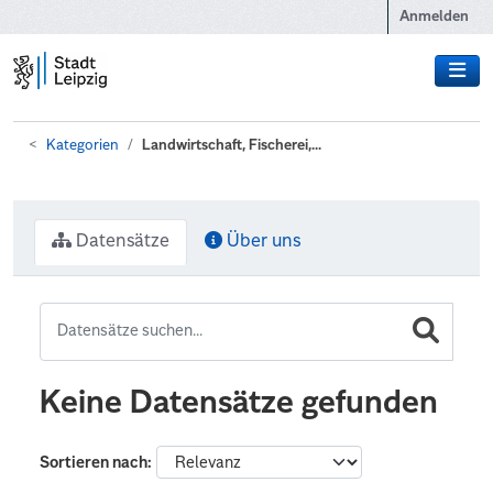
Zum Hauptinhalt wechseln
Anmelden
Kategorien
Landwirtschaft, Fischerei,...
Datensätze
Über uns
Keine Datensätze gefunden
Sortieren nach