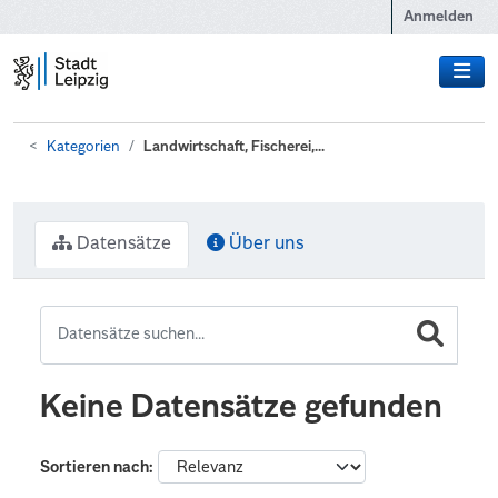
Zum Hauptinhalt wechseln
Anmelden
Kategorien
Landwirtschaft, Fischerei,...
Datensätze
Über uns
Keine Datensätze gefunden
Sortieren nach